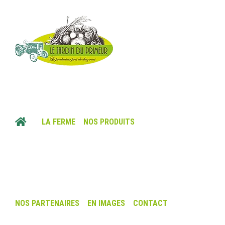
Skip
to
content
LA FERME
NOS PRODUITS
Rechercher
NOS PARTENAIRES
EN IMAGES
CONTACT