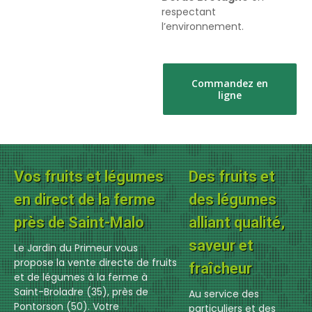
respectant
l’environnement.
Commandez en
ligne
Vos fruits et légumes
Des fruits et
en direct de la ferme
des légumes
près de Saint-Malo
alliant qualité,
saveur et
Le Jardin du Primeur vous
propose la vente directe de fruits
fraîcheur
et de légumes à la ferme à
Saint-Broladre (35), près de
Au service des
Pontorson (50). Votre
particuliers et des