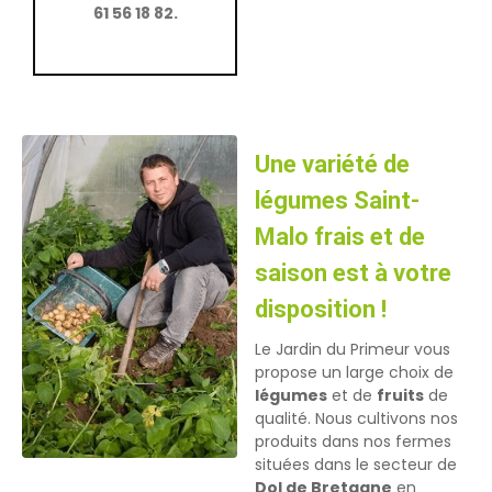
61 56 18 82.
Une variété de
légumes Saint-
Malo frais et de
saison est à votre
disposition !
Le Jardin du Primeur vous
propose un large choix de
légumes
et de
fruits
de
qualité. Nous cultivons nos
produits dans nos fermes
situées dans le secteur de
Dol de Bretagne
en