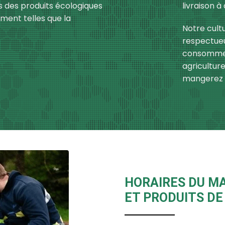
ns des produits écologiques
livraison à
ment telles que la
Notre cult
respectueu
consomme
agricultur
mangerez d
HORAIRES DU MA
ET PRODUITS DE