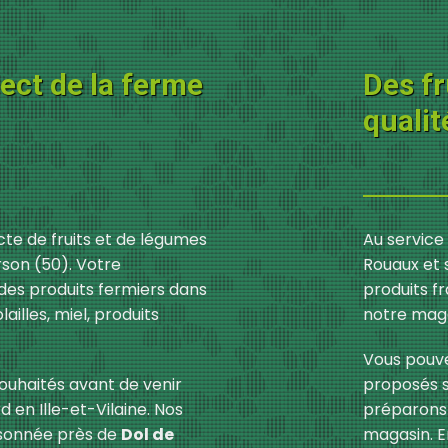
rect de la ferme
Des fr
qualit
cte de fruits et de légumes
Au service
rson (50). Votre
Rouaux et 
des produits fermiers dans
produits fr
lailles, miel, produits
notre maga
Vous pouve
ouhaités avant de venir
proposés s
 en Ille-et-Vilaine. Nos
préparons 
aisonnée près de
Dol de
magasin. En