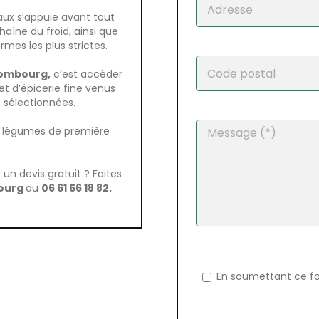
naux s’appuie avant tout
haîne du froid, ainsi que
mes les plus strictes.
ombourg,
c’est accéder
t d’épicerie fine venus
sélectionnées.
et légumes de première
un devis gratuit ? Faites
ourg
au
06 61 56 18 82.
En soumettant ce fo