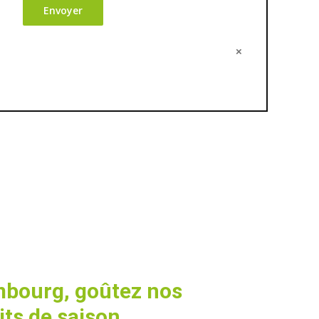
×
bourg, goûtez nos
its de saison