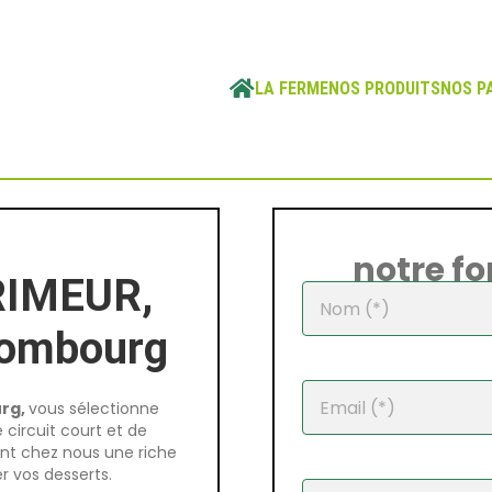
Rechercher
LA FERME
NOS PRODUITS
NOS P
notre f
RIMEUR,
Combourg
rg,
vous sélectionne
circuit court et de
ent chez nous une riche
r vos desserts.