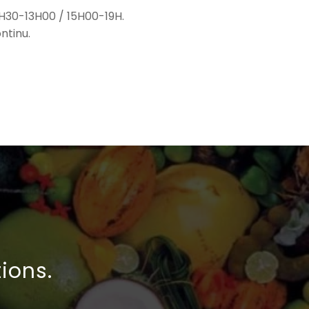
9H30-13H00 / 15H00-19H.
ntinu.
ions.