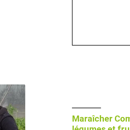
Maraîcher Com
légumes et fru